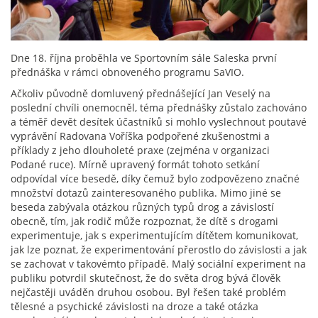
Dne 18. října proběhla ve Sportovním sále Saleska první
přednáška v rámci obnoveného programu SaVIO.
Ačkoliv původně domluvený přednášející Jan Veselý na
poslední chvíli onemocněl, téma přednášky zůstalo zachováno
a téměř devět desítek účastníků si mohlo vyslechnout poutavé
vyprávění Radovana Voříška podpořené zkušenostmi a
příklady z jeho dlouholeté praxe (zejména v organizaci
Podané ruce). Mírně upravený formát tohoto setkání
odpovídal více besedě, díky čemuž bylo zodpovězeno značné
množství dotazů zainteresovaného publika. Mimo jiné se
beseda zabývala otázkou různých typů drog a závislostí
obecně, tím, jak rodič může rozpoznat, že dítě s drogami
experimentuje, jak s experimentujícím dítětem komunikovat,
jak lze poznat, že experimentování přerostlo do závislosti a jak
se zachovat v takovémto případě. Malý sociální experiment na
publiku potvrdil skutečnost, že do světa drog bývá člověk
nejčastěji uváděn druhou osobou. Byl řešen také problém
tělesné a psychické závislosti na droze a také otázka