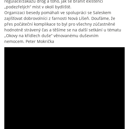
regulace/zákazu drog a toho, jak se bránit existenci
„podezřelých“ míst v okolí bydliště.
Organizaci besedy pomáhali ve spolupráci se Saleskem
zajišťovat dobrovolníci z farnosti Nová Líšeň. Doufáme, že
přes počáteční komplikace to byl pro všechny zúčastněné
hodnotně strávený čas a těšíme se na další setkání u tématu
„Okovy na křídlech duše“ věnovanému duševním
nemocem. Peter Mokrička