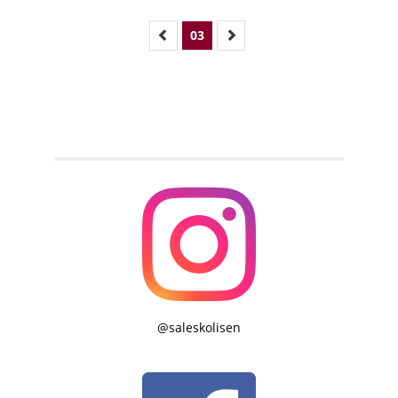
03
@saleskolisen