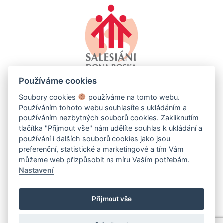
Používáme cookies
Soubory cookies
používáme na tomto webu.
Používáním tohoto webu souhlasíte s ukládáním a
používáním nezbytných souborů cookies. Zakliknutím
tlačítka "Přijmout vše" nám udělíte souhlas k ukládání a
používání i dalších souborů cookies jako jsou
SALESKO - SALESIÁNSKÉ STŘEDISKO MLÁDEŽE DDM
preferenční, statistické a marketingové a tím Vám
BRNO-LÍŠEŇ
můžeme web přizpůsobit na míru Vaším potřebám.
Kotlanova 2660/13, 628 00 Brno-Líšeň
Nastavení
+420 544 232 641
info@salesko.cz
Přijmout vše
Nastavení Cookie