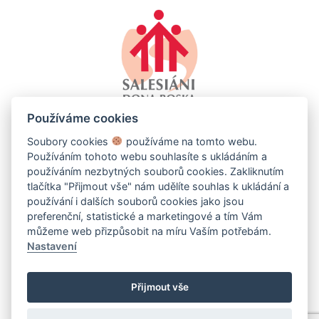
Používáme cookies
Soubory cookies
používáme na tomto webu.
Používáním tohoto webu souhlasíte s ukládáním a
používáním nezbytných souborů cookies. Zakliknutím
tlačítka "Přijmout vše" nám udělíte souhlas k ukládání a
používání i dalších souborů cookies jako jsou
SALESKO - SALESIÁNSKÉ STŘEDISKO MLÁDEŽE DDM
preferenční, statistické a marketingové a tím Vám
BRNO-LÍŠEŇ
můžeme web přizpůsobit na míru Vaším potřebám.
Kotlanova 2660/13, 628 00 Brno-Líšeň
Nastavení
+420 544 232 641
info@salesko.cz
Přijmout vše
Nastavení Cookie