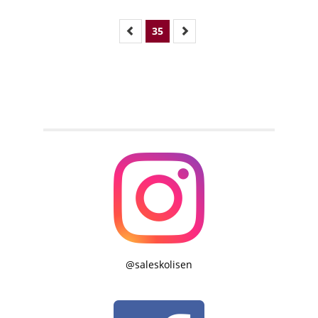
35
@saleskolisen