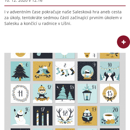
10. 12. 2020 v 12:16
I v adventním čase pokračuje naše Salesková hra aneb cesta
za úkoly, tentokráte sedmou částí začínající prvním úkolem v
Salesku a končící u radnice v Líšni.