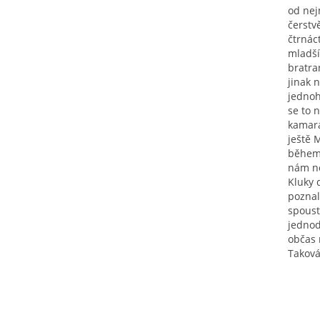
od nej
čerstv
čtrnáct
mladší
bratra
jinak 
jednoh
se to 
kamará
ještě M
během 
nám ne
Kluky 
poznal
spoust
jednod
občas 
Taková