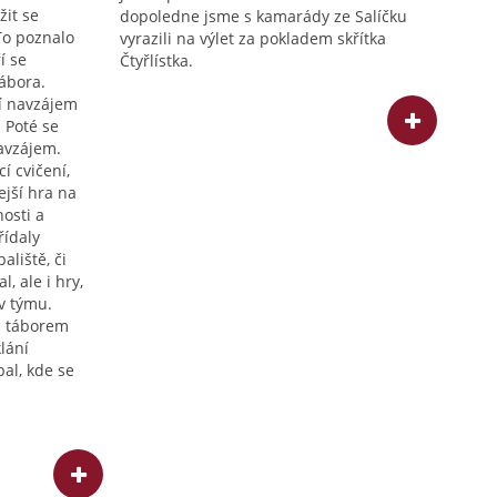
žit se
dopoledne jsme s kamarády ze Salíčku
 To poznalo
vyrazili na výlet za pokladem skřítka
í se
Čtyřlístka.
ábora.
í navzájem
. Poté se
navzájem.
í cvičení,
ejší hra na
nosti a
řídaly
aliště, či
l, ale i hry,
 v týmu.
ým táborem
lání
bal, kde se