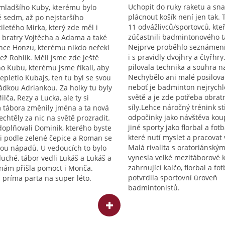
Uchopit do ruky raketu a sna
mladšího Kuby, kterému bylo
plácnout košík není jen tak.
ě sedm, až po nejstaršího
11 odvážlivců/sportovců, kteř
iletého Mirka, který zde měl i
zúčastnili badmintonového t
 bratry Vojtěcha a Adama a také
Nejprve proběhlo seznámen
nce Honzu, kterému nikdo neřekl
i s pravidly dvojhry a čtyřhry
než Rohlík. Měli jsme zde ještě
pilovala technika a souhra 
o Kubu, kterému jsme říkali, aby
Nechybělo ani malé posilovac
nepletlo Kubajs, ten tu byl se svou
neboť je badminton nejrychl
dkou Adriankou. Za holky tu byly
světě a je zde potřeba obrat
ilča, Rezy a Lucka, ale ty si
síly.Lehce náročný trénink st
tábora změnily jména a ta nová
odpočinky jako návštěva koup
chtěly za nic na světě prozradit.
jiné sporty jako florbal a fotba
doplňovali Dominik, kterého byste
které nutí myslet a pracovat
i podle zelené čepice a Roman se
Malá rivalita s oratoriánsk
ou nápadů. U vedoucích to bylo
vynesla velké mezitáborové k
uché, tábor vedli Lukáš a Lukáš a
zahrnující kalčo, florbal a fot
nám přišla pomoct i Monča.
potvrdila sportovní úroveň
 príma parta na super léto.
badmintonistů.