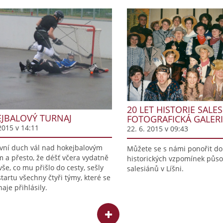
20 LET HISTORIE SALES
JBALOVÝ TURNAJ
FOTOGRAFICKÁ GALER
2015 v 14:11
22. 6. 2015 v 09:43
vní duch vál nad hokejbalovým
Můžete se s námi ponořit do
m a přesto, že déšť včera vydatně
historických vzpomínek půs
vše, co mu přišlo do cesty, sešly
salesiánů v Líšni.
startu všechny čtyři týmy, které se
aje přihlásily.