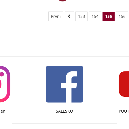
První
153
154
155
156
sen
SALESKO
YOUT