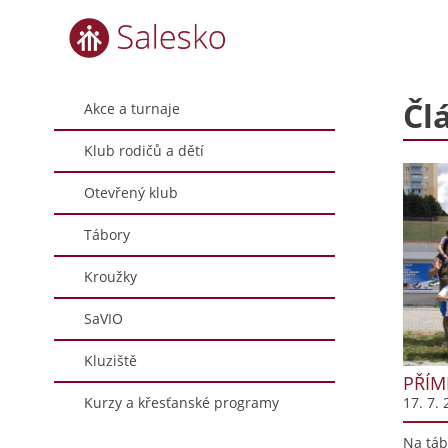
Čl
Akce a turnaje
Klub rodičů a dětí
Otevřený klub
Tábory
Kroužky
SaVIO
Kluziště
PŘÍM
Kurzy a křesťanské programy
17. 7. 
Na táb