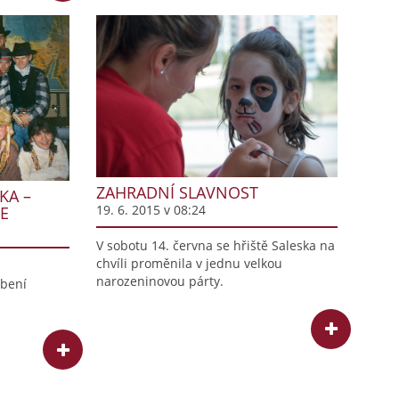
ZAHRADNÍ SLAVNOST
KA –
19. 6. 2015 v 08:24
IE
V sobotu 14. června se hřiště Saleska na
chvíli proměnila v jednu velkou
narozeninovou párty.
obení