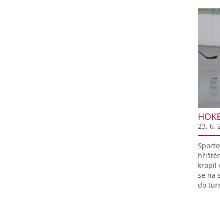
HOKE
23. 6. 
Sporto
hřiště
kropil 
se na 
do turn