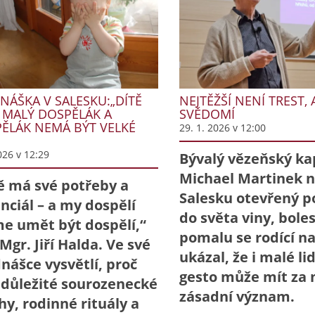
NÁŠKA V SALESKU:„DÍTĚ
NEJTĚŽŠÍ NENÍ TREST, 
 MALÝ DOSPĚLÁK A
SVĚDOMÍ
ĚLÁK NEMÁ BÝT VELKÉ
29. 1. 2026 v 12:00
026 v 12:29
Bývalý vězeňský ka
Michael Martinek n
ě má své potřeby a
Salesku otevřený p
nciál – a my dospělí
do světa viny, bolest
 umět být dospělí,“
pomalu se rodící n
 Mgr. Jiří Halda. Ve své
ukázal, že i malé li
nášce vysvětlí, proč
gesto může mít za
 důležité sourozenecké
zásadní význam.
hy, rodinné rituály a