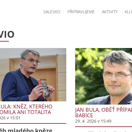
SALESKO
PŘIPRAVUJEME
AKTIVITY
KLU
VIO
BULA: KNĚZ, KTERÉHO
JAN BULA, OBĚŤ PŘÍP
OMILA ANI TOTALITA
BABICE
026 v 15:01
29. 4. 2026 v 15:49
ěh mladého kněze,