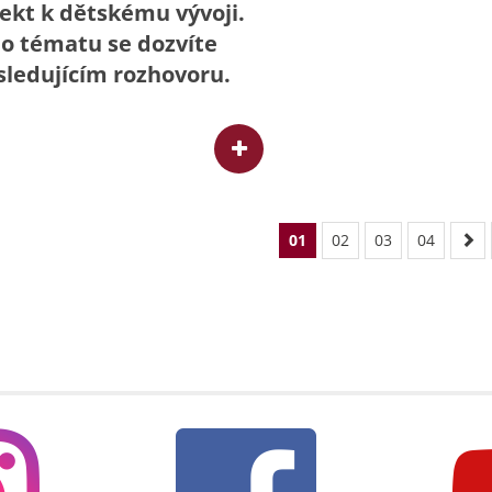
ekt k dětskému vývoji.
 o tématu se dozvíte
sledujícím rozhovoru.
01
02
03
04