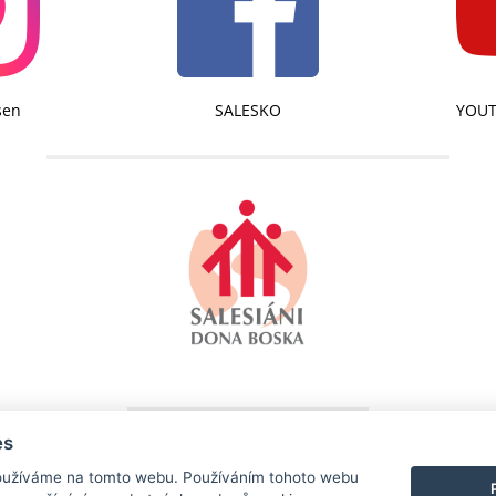
sen
SALESKO
YOUT
es
SALESKO - SALESIÁNSKÉ STŘEDISKO MLÁDEŽE DDM BRNO-LÍŠEŇ
užíváme na tomto webu. Používáním tohoto webu
Kotlanova 2660/13, 628 00 Brno-Líšeň