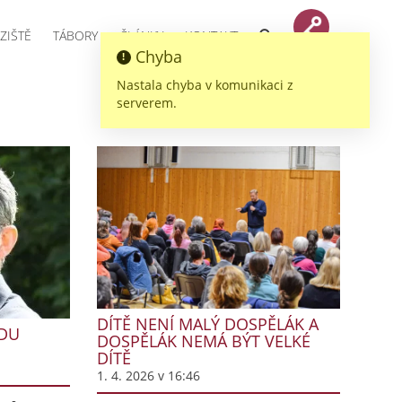
ZIŠTĚ
TÁBORY
ČLÁNKY
KONTAKT
Chyba
Nastala chyba v komunikaci z
serverem.
DÍTĚ NENÍ MALÝ DOSPĚLÁK A
ADU
DOSPĚLÁK NEMÁ BÝT VELKÉ
DÍTĚ
1. 4. 2026 v 16:46