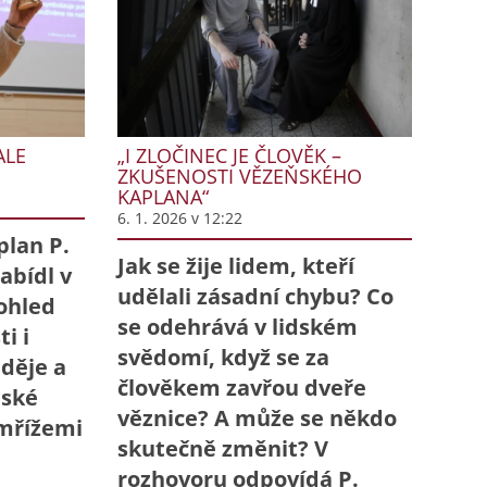
ALE
„I ZLOČINEC JE ČLOVĚK –
ZKUŠENOSTI VĚZEŇSKÉHO
KAPLANA“
6. 1. 2026 v 12:22
plan P.
Jak se žije lidem, kteří
abídl v
udělali zásadní chybu? Co
ohled
se odehrává v lidském
i i
svědomí, když se za
aděje a
člověkem zavřou dveře
dské
věznice? A může se někdo
 mřížemi
skutečně změnit? V
rozhovoru odpovídá P.