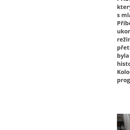
kter
s ml
Příb
ukon
reži
přet
byla
hist
Kolo
prog