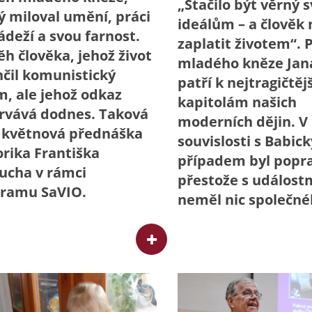
„Stačilo být věrný 
ý miloval umění, práci
ideálům – a člověk
ádeží a svou farnost.
zaplatit životem“. 
ěh člověka, jehož život
mladého kněze Jan
čil komunistický
patří k nejtragičtě
m, ale jehož odkaz
kapitolám našich
rvává dodnes. Taková
moderních dějin. V
 květnová přednáška
souvislosti s Babic
orika Františka
případem byl popr
ucha v rámci
přestože s událost
ramu SaVIO.
neměl nic společné