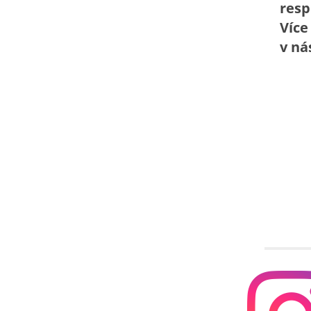
resp
Více
v ná