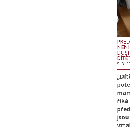
PŘED
NENÍ
DOSP
DÍTĚ“
5. 3. 2
„Dít
pote
máme
říká
před
jsou
vzta