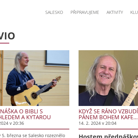
SALESKO
PŘIPRAVUJEME
AKTIVITY
KLU
VIO
NÁŠKA O BIBLI S
KDYŽ SE RÁNO VZBUDÍM
LEDEM A KYTAROU
PÁNEM BOHEM KAFE…
2024 v 20:36
14. 2. 2024 v 20:04
ý 5. března se Salesko rozeznělo
Hostem přednáško