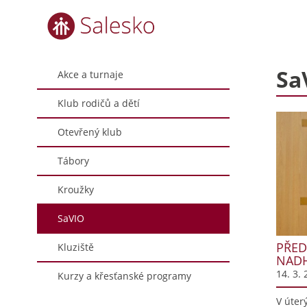
Sa
Akce a turnaje
Klub rodičů a dětí
Otevřený klub
Tábory
Kroužky
SaVIO
PŘED
Kluziště
NADH
14. 3. 
Kurzy a křesťanské programy
V úter