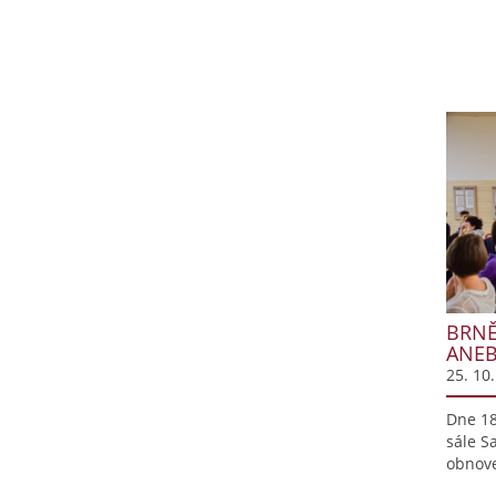
BRNĚ
ANEB
25. 10
Dne 18
sále S
obnov