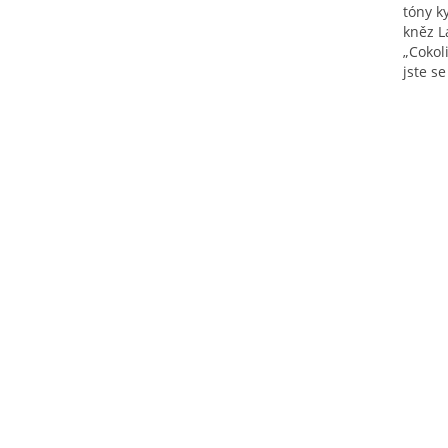
tóny k
kněz L
„Cokoli
jste se