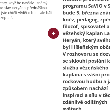
ytary, když ho navštívil známý
programu SaVIO v 
adislav Heryán s přednáškou
bude 5. března zn
 jste chtěli vědět o bibli, ale báli
 zeptat".
kněz, pedagog, zpě
filozof, spisovatel 
vězeňský kaplan La
Heryán, který svéh
byl i líšeňským ob
V rozhovoru se dozv
se skloubí poslání 
služba vězeňského
kaplana s vášní pro
rockovou hudbu a 
způsobem nachází
inspiraci a sílu v tě
zdánlivě odlišných
světech…