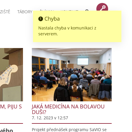
ZIŠTĚ
TÁBORY
ČLÁNKY
KONTAKT
Chyba
Nastala chyba v komunikaci z
serverem.
, PIJU S
JAKÁ MEDICÍNA NA BOLAVOU
DUŠI?
7. 12. 2023 v 12:57
vého
Projekt přednášek programu SaVIO se