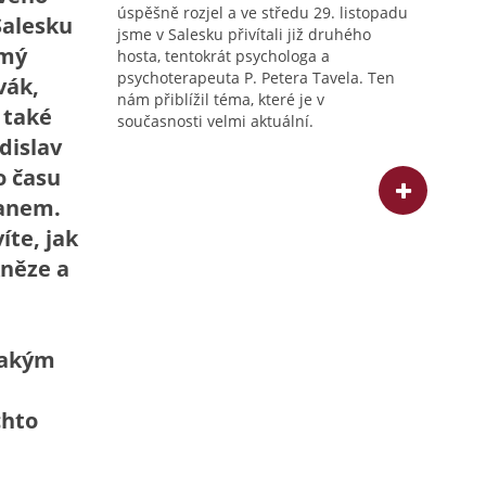
úspěšně rozjel a ve středu 29. listopadu
Salesku
jsme v Salesku přivítali již druhého
ámý
hosta, tentokrát psychologa a
psychoterapeuta P. Petera Tavela. Ten
vák,
nám přiblížil téma, které je v
a také
současnosti velmi aktuální.
dislav
o času
čanem.
íte, jak
kněze a
jakým
chto