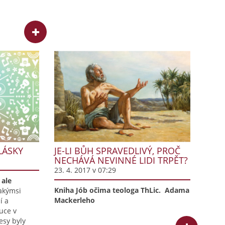
LÁSKY
JE-LI BŮH SPRAVEDLIVÝ, PROČ
NECHÁVÁ NEVINNÉ LIDI TRPĚT?
23. 4. 2017 v 07:29
 ale
Kniha Jób očima teologa
ThLic. Adama
jakýmsi
Mackerleho
í a
luce v
řesy byly