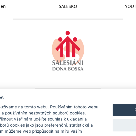
sen
SALESKO
YOUT
es
SALESKO - SALESIÁNSKÉ STŘEDISKO MLÁDEŽE DDM BRNO-LÍŠEŇ
užíváme na tomto webu. Používáním tohoto webu
Kotlanova 2660/13, 628 00 Brno-Líšeň
m a používáním nezbytných souborů cookies.
+420 544 232 641
Přijmout vše" nám udělíte souhlas k ukládání a
info@salesko.cz
borů cookies jako jsou preferenční, statistické a
ám můžeme web přizpůsobit na míru Vaším