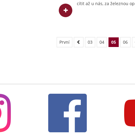
cítit až u nás, za železnou o
První
03
04
05
06