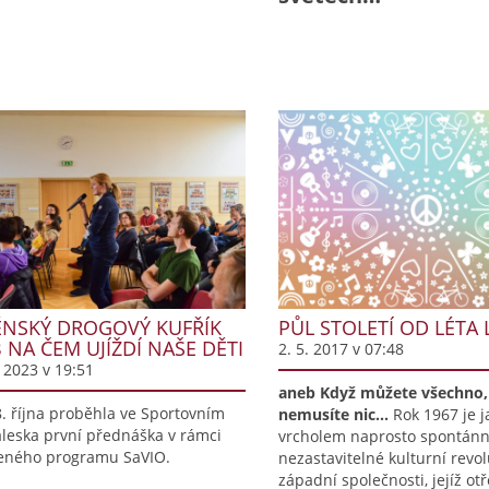
NSKÝ DROGOVÝ KUFŘÍK
PŮL STOLETÍ OD LÉTA 
 NA ČEM UJÍŽDÍ NAŠE DĚTI
2. 5. 2017 v 07:48
. 2023 v 19:51
aneb Když můžete všechno,
. října proběhla ve Sportovním
nemusíte nic...
Rok 1967 je 
aleska první přednáška v rámci
vrcholem naprosto spontánn
eného programu SaVIO.
nezastavitelné kulturní revo
západní společnosti, jejíž ot