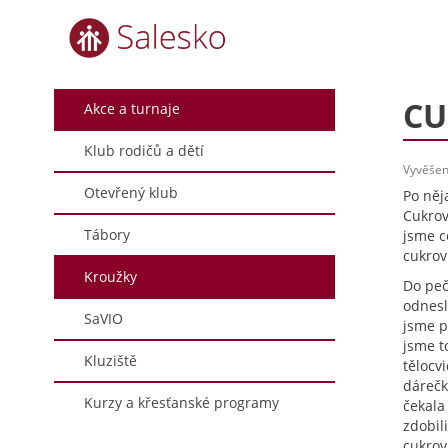
CU
Akce a turnaje
Klub rodičů a dětí
Vyvěšeno
Otevřený klub
Po něj
Cukrov
Tábory
jsme c
cukrov
Kroužky
Do peč
odnesl
SaVIO
jsme p
jsme t
Kluziště
tělocv
dárečk
Kurzy a křesťanské programy
čekala 
zdobil
cukrov