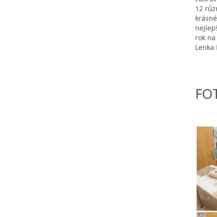
12 růz
krásné
nejlep
rok na
Lenka 
FO