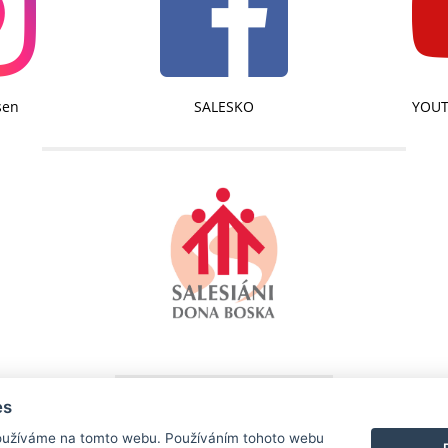
sen
SALESKO
YOUT
es
SALESKO - SALESIÁNSKÉ STŘEDISKO MLÁDEŽE DDM BRNO-LÍŠEŇ
užíváme na tomto webu. Používáním tohoto webu