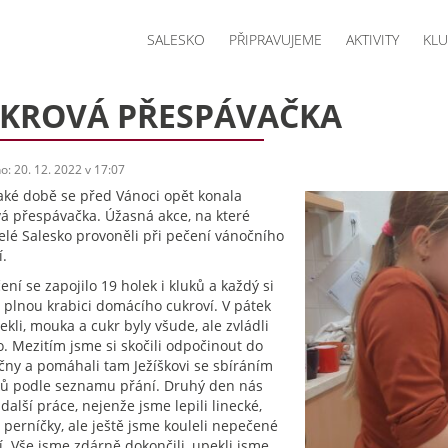
SALESKO
PŘIPRAVUJEME
AKTIVITY
KLU
KROVÁ PŘESPÁVAČKA
: 20. 12. 2022 v 17:07
aké době se před Vánoci opět konala
á přespávačka. Úžasná akce, na které
elé Salesko provoněli při pečení vánočního
í.
ení se zapojilo 19 holek i kluků a každý si
 plnou krabici domácího cukroví. V pátek
ekli, mouka a cukr byly všude, ale zvládli
o. Mezitím jsme si skočili odpočinout do
ičny a pomáhali tam Ježíškovi se sbíráním
ů podle seznamu přání. Druhý den nás
další práce, nejenže jsme lepili linecké,
i perníčky, ale ještě jsme kouleli nepečené
í. Vše jsme zdárně dokončili, upekli jsme