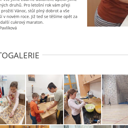
ných druhů. Pro letošní rok vám přeji
 prožití Vánoc, stůl plný dobrot a vše
ší v novém roce. Již teď se těšíme opět za
 další cukrový maraton.
Pavlíková
TOGALERIE