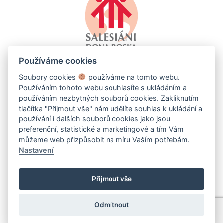
Používáme cookies
Soubory cookies
používáme na tomto webu.
Používáním tohoto webu souhlasíte s ukládáním a
používáním nezbytných souborů cookies. Zakliknutím
tlačítka "Přijmout vše" nám udělíte souhlas k ukládání a
používání i dalších souborů cookies jako jsou
SALESKO - SALESIÁNSKÉ STŘEDISKO MLÁDEŽE DDM
preferenční, statistické a marketingové a tím Vám
BRNO-LÍŠEŇ
můžeme web přizpůsobit na míru Vaším potřebám.
Kotlanova 2660/13, 628 00 Brno-Líšeň
Nastavení
+420 544 232 641
info@salesko.cz
Přijmout vše
Nastavení Cookie
Odmítnout