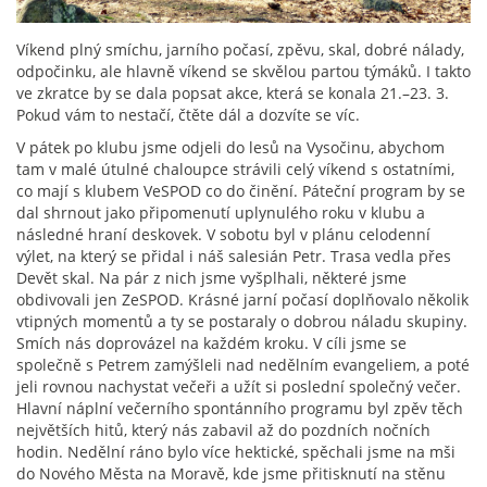
Víkend plný smíchu, jarního počasí, zpěvu, skal, dobré nálady,
odpočinku, ale hlavně víkend se skvělou partou týmáků. I takto
ve zkratce by se dala popsat akce, která se konala 21.–23. 3.
Pokud vám to nestačí, čtěte dál a dozvíte se víc.
V pátek po klubu jsme odjeli do lesů na Vysočinu, abychom
tam v malé útulné chaloupce strávili celý víkend s ostatními,
co mají s klubem VeSPOD co do činění. Páteční program by se
dal shrnout jako připomenutí uplynulého roku v klubu a
následné hraní deskovek.
V sobotu byl v plánu celodenní
výlet, na který se přidal i náš salesián Petr. Trasa vedla přes
Devět skal. Na pár z nich jsme vyšplhali, některé jsme
obdivovali jen ZeSPOD. Krásné jarní počasí doplňovalo několik
vtipných momentů a ty se postaraly o dobrou náladu skupiny.
Smích nás doprovázel na každém kroku. V cíli jsme se
společně s Petrem zamýšleli nad nedělním evangeliem, a poté
jeli rovnou nachystat večeři a užít si poslední společný večer.
Hlavní náplní večerního spontánního programu byl zpěv těch
největších hitů, který nás zabavil až do pozdních nočních
hodin. Nedělní ráno bylo více hektické, spěchali jsme na mši
do Nového Města na Moravě, kde jsme přitisknutí na stěnu