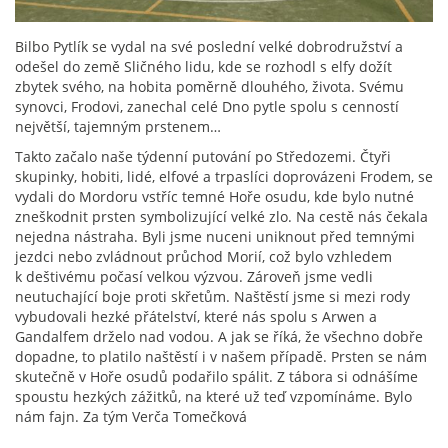
Bilbo Pytlík se vydal na své poslední velké dobrodružství a
odešel do země Sličného lidu, kde se rozhodl s elfy dožít
zbytek svého, na hobita poměrně dlouhého, života. Svému
synovci, Frodovi, zanechal celé Dno pytle spolu s cenností
největší, tajemným prstenem…
Takto začalo naše týdenní putování po Středozemi. Čtyři
skupinky, hobiti, lidé, elfové a trpaslíci doprovázeni Frodem, se
vydali do Mordoru vstříc temné Hoře osudu, kde bylo nutné
zneškodnit prsten symbolizující velké zlo. Na cestě nás čekala
nejedna nástraha. Byli jsme nuceni uniknout před temnými
jezdci nebo zvládnout průchod Morií, což bylo vzhledem
k deštivému počasí velkou výzvou. Zároveň jsme vedli
neutuchající boje proti skřetům. Naštěstí jsme si mezi rody
vybudovali hezké přátelství, které nás spolu s Arwen a
Gandalfem drželo nad vodou. A jak se říká, že všechno dobře
dopadne, to platilo naštěstí i v našem případě. Prsten se nám
skutečně v Hoře osudů podařilo spálit. Z tábora si odnášíme
spoustu hezkých zážitků, na které už teď vzpomínáme. Bylo
nám fajn. Za tým Verča Tomečková