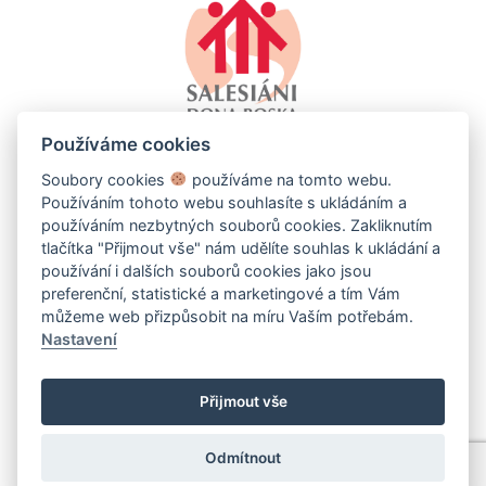
Používáme cookies
Soubory cookies
používáme na tomto webu.
Používáním tohoto webu souhlasíte s ukládáním a
používáním nezbytných souborů cookies. Zakliknutím
tlačítka "Přijmout vše" nám udělíte souhlas k ukládání a
používání i dalších souborů cookies jako jsou
SALESKO - SALESIÁNSKÉ STŘEDISKO MLÁDEŽE DDM
BRNO-LÍŠEŇ
preferenční, statistické a marketingové a tím Vám
můžeme web přizpůsobit na míru Vaším potřebám.
Kotlanova 2660/13, 628 00 Brno-Líšeň
Nastavení
+420 544 232 641
info@salesko.cz
Přijmout vše
Nastavení Cookie
Odmítnout